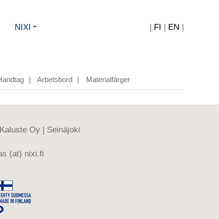
NIXI
|
FI
|
EN
|
+
Handtag
|
Arbetsbord
|
Materialfärger
-Kaluste Oy | Seinäjoki
s (at) nixi.fi